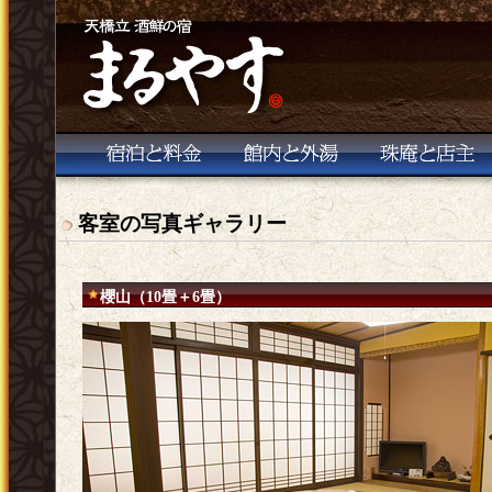
客室の写真ギャラリー
櫻山（10畳＋6畳）