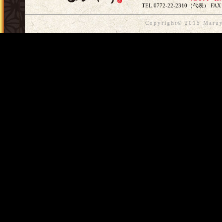
TEL 0772-22-2310（代表） FAX 
Copyright© 2015 Maruya