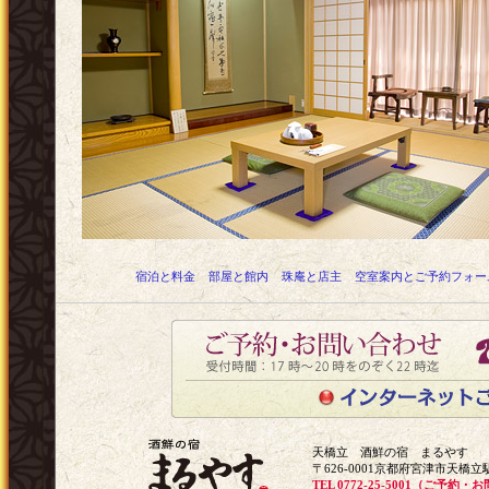
宿泊と料金
部屋と館内
珠庵と店主
空室案内とご予約フォー
天橋立 酒鮮の宿 まるやす
〒626-0001京都府宮津市天橋立駅
TEL 0772-25-5001（ご予約