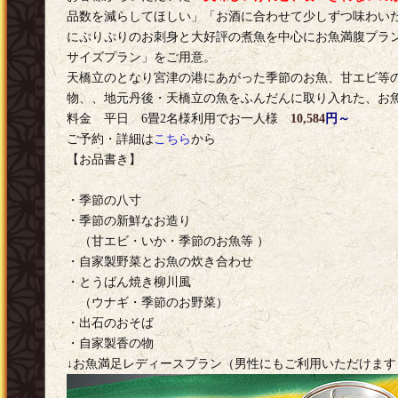
品数を減らしてほしい」「お酒に合わせて少しずつ味わい
にぷりぷりのお刺身と大好評の煮魚を中心にお魚満腹プラ
サイズプラン」をご用意。
天橋立のとなり宮津の港にあがった季節のお魚、甘エビ等
物、、地元丹後・天橋立の魚をふんだんに取り入れた、お
料金 平日 6畳2名様利用でお一人様
10,584
円～
ご予約・詳細は
こちら
から
【お品書き】
・季節の八寸
・季節の新鮮なお造り
（甘エビ・いか・季節のお魚等 ）
・自家製野菜とお魚の炊き合わせ
・とうばん焼き柳川風
（ウナギ・季節のお野菜）
・出石のおそば
・自家製香の物
↓お魚満足レディースプラン（男性にもご利用いただけます