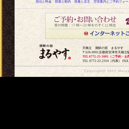
宿泊と料金
部屋と館内
珠庵と店主
空室案内とご予約フォー
天橋立 酒鮮の宿 まるやす
〒626-0001京都府宮津市天橋立駅
TEL 0772-25-5001（ご予約
TEL 0772-22-2310（代表） FAX 
Copyright© 2015 Maruya